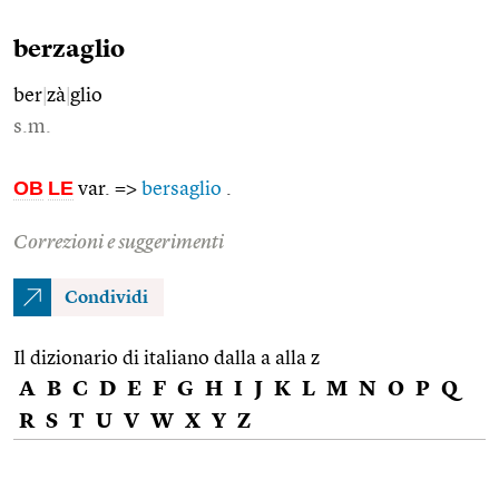
berzaglio
ber
|
zà
|
glio
s.m.
OB
LE
var. =>
bersaglio
.
Correzioni e suggerimenti
Condividi
Il dizionario di italiano dalla a alla z
A
B
C
D
E
F
G
H
I
J
K
L
M
N
O
P
Q
R
S
T
U
V
W
X
Y
Z