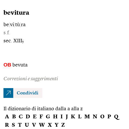
bevitura
be
|
vi
|
tù
|
ra
s.f.
sec. XIII;
OB
bevuta
Correzioni e suggerimenti
Condividi
Il dizionario di italiano dalla a alla z
A
B
C
D
E
F
G
H
I
J
K
L
M
N
O
P
Q
R
S
T
U
V
W
X
Y
Z