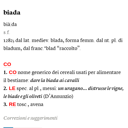
biada
bià
|
da
s.f.
1282; dal lat. mediev. blada, forma femm. dal nt. pl. di
bladum, dal franc.*blad “raccolto”.
CO
1.
CO
nome generico dei cereali usati per alimentare
il bestiame:
dare la biada ai cavalli
2.
LE
spec. al pl., messi:
un uragano… distrusse le vigne,
le biade e gli oliveti
(D’Annunzio)
3.
RE
tosc., avena
Correzioni e suggerimenti