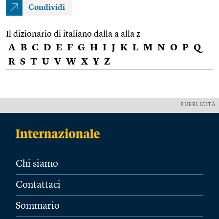
Condividi
Il dizionario di italiano dalla a alla z
A
B
C
D
E
F
G
H
I
J
K
L
M
N
O
P
Q
R
S
T
U
V
W
X
Y
Z
PUBBLICITÀ
Chi siamo
Contattaci
Sommario