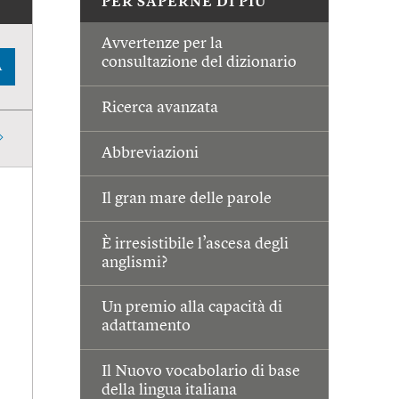
PER SAPERNE DI PIÙ
Avvertenze per la
consultazione del dizionario
A
Ricerca avanzata
Abbreviazioni
Il gran mare delle parole
È irresistibile l’ascesa degli
anglismi?
Un premio alla capacità di
adattamento
Il Nuovo vocabolario di base
della lingua italiana