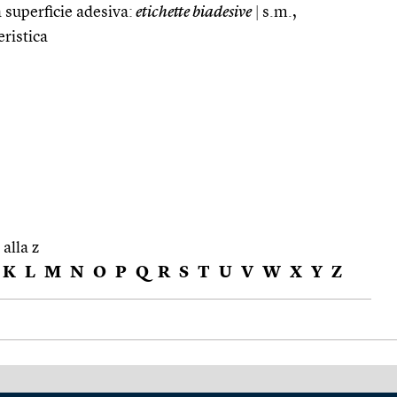
 superficie adesiva:
etichette biadesive
|
s.m.,
eristica
 alla z
K
L
M
N
O
P
Q
R
S
T
U
V
W
X
Y
Z