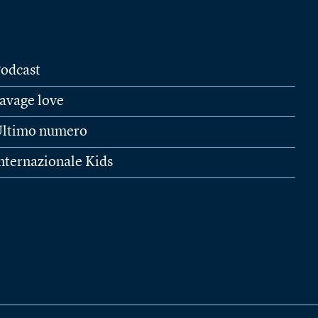
odcast
avage love
ltimo numero
nternazionale Kids