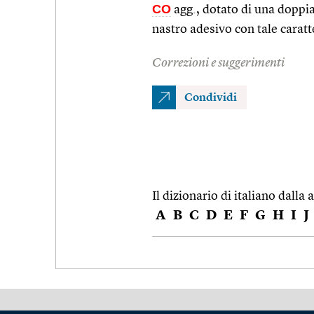
CO
agg., dotato di una doppia
nastro adesivo con tale caratt
Correzioni e suggerimenti
Condividi
Il dizionario di italiano dalla a
A
B
C
D
E
F
G
H
I
J