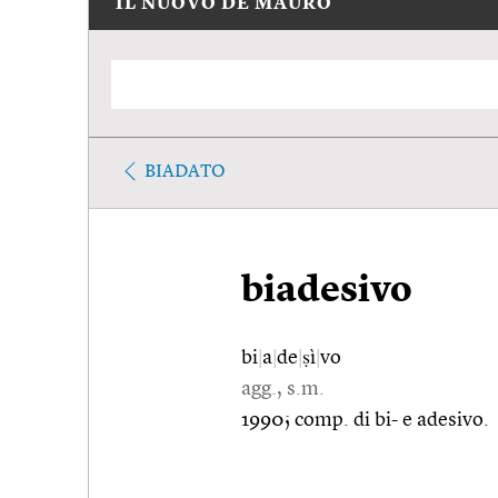
IL NUOVO DE MAURO
BIADATO
biadesivo
bi
|
a
|
de
|
ṣì
|
vo
agg., s.m.
1990; comp. di bi- e adesivo.