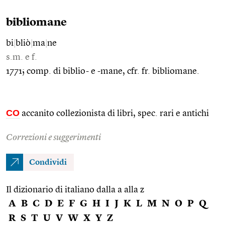
bibliomane
bi
|
bliò
|
ma
|
ne
s.m. e f.
1771; comp. di biblio- e -mane, cfr. fr. bibliomane.
CO
accanito collezionista di libri, spec. rari e antichi
Correzioni e suggerimenti
Condividi
Il dizionario di italiano dalla a alla z
A
B
C
D
E
F
G
H
I
J
K
L
M
N
O
P
Q
R
S
T
U
V
W
X
Y
Z