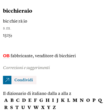
bicchieraio
bic
|
chie
|
rà
|
io
s.m.
1325;
OB
fabbricante, venditore di bicchieri
Correzioni e suggerimenti
Condividi
Il dizionario di italiano dalla a alla z
A
B
C
D
E
F
G
H
I
J
K
L
M
N
O
P
Q
R
S
T
U
V
W
X
Y
Z