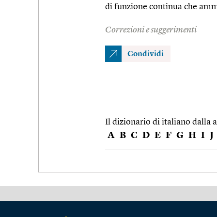
di funzione continua che amm
Correzioni e suggerimenti
Condividi
Il dizionario di italiano dalla a
A
B
C
D
E
F
G
H
I
J