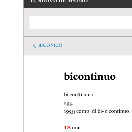
IL NUOVO DE MAURO
BICONICO
bicontinuo
bi
|
con
|
tì
|
nu
|
o
agg.
1955; comp. di bi- e continuo.
TS
mat.