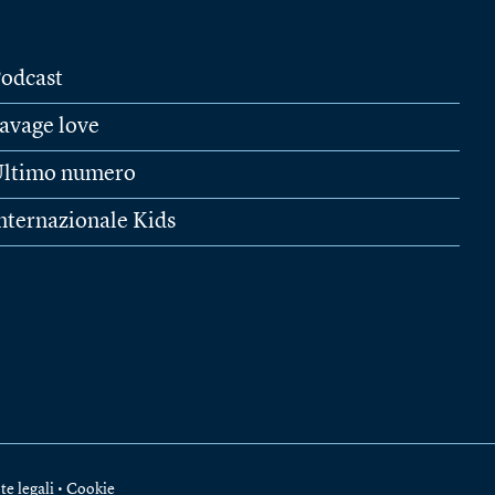
odcast
avage love
ltimo numero
nternazionale Kids
te legali
•
Cookie