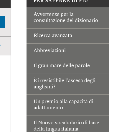
PER SAPERNE DI PIÙ
Avvertenze per la
consultazione del dizionario
A
Ricerca avanzata
Abbreviazioni
Il gran mare delle parole
È irresistibile l’ascesa degli
anglismi?
Un premio alla capacità di
adattamento
Il Nuovo vocabolario di base
della lingua italiana