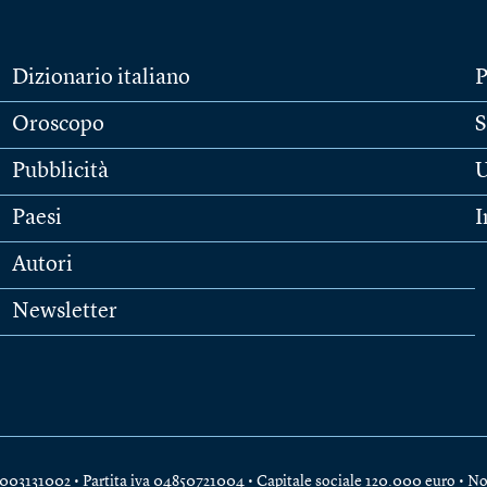
Dizionario italiano
P
Oroscopo
S
Pubblicità
U
Paesi
I
Autori
Newsletter
e 04003131002 • Partita iva 04850721004 • Capitale sociale 120.000 euro •
No