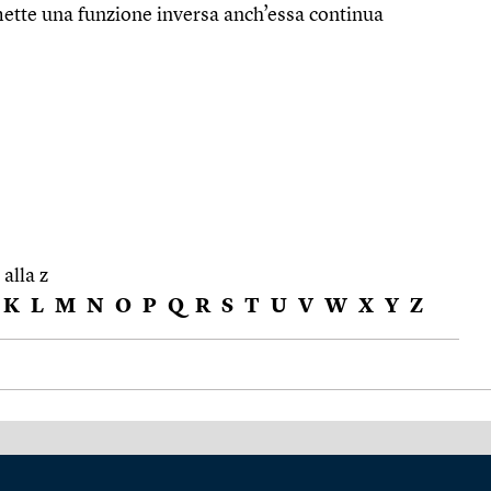
ette una funzione inversa anch’essa continua
 alla z
K
L
M
N
O
P
Q
R
S
T
U
V
W
X
Y
Z