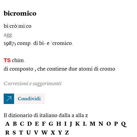
bicromico
bi
|
crò
|
mi
|
co
agg.
1
1987; comp. di bi- e
cromico.
TS
chim.
di composto , che contiene due atomi di cromo
Correzioni e suggerimenti
Condividi
Il dizionario di italiano dalla a alla z
A
B
C
D
E
F
G
H
I
J
K
L
M
N
O
P
Q
R
S
T
U
V
W
X
Y
Z