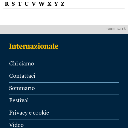
R
S
T
U
V
W
X
Y
Z
PUBBLICITÀ
Chi siamo
Contattaci
Sommario
Festival
Privacy e cookie
Video