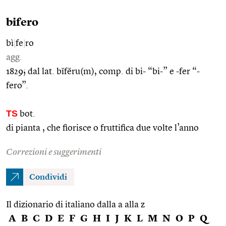
bifero
bì
|
fe
|
ro
agg.
1829; dal lat. bĭfĕru(m), comp. di bi- “bi-” e -fer “-
fero”.
TS
bot.
di pianta , che fiorisce o fruttifica due volte l’anno
Correzioni e suggerimenti
Condividi
Il dizionario di italiano dalla a alla z
A
B
C
D
E
F
G
H
I
J
K
L
M
N
O
P
Q