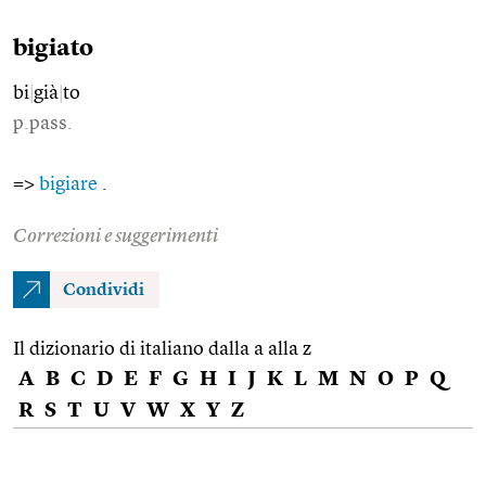
bigiato
bi
|
già
|
to
p.pass.
=>
bigiare
.
Correzioni e suggerimenti
Condividi
Il dizionario di italiano dalla a alla z
A
B
C
D
E
F
G
H
I
J
K
L
M
N
O
P
Q
R
S
T
U
V
W
X
Y
Z