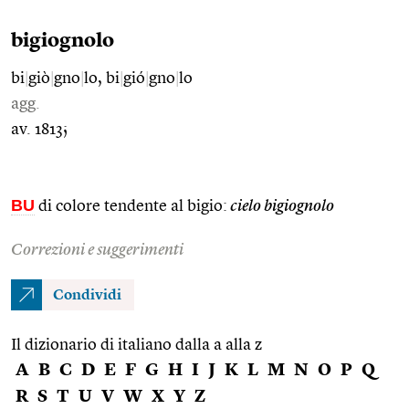
bigiognolo
bi
|
giò
|
gno
|
lo, bi
|
gió
|
gno
|
lo
agg.
av. 1813;
BU
di colore tendente al bigio:
cielo bigiognolo
Correzioni e suggerimenti
Condividi
Il dizionario di italiano dalla a alla z
A
B
C
D
E
F
G
H
I
J
K
L
M
N
O
P
Q
R
S
T
U
V
W
X
Y
Z