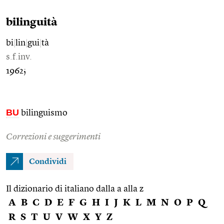
bilinguità
bi
|
lin
|
gui
|
tà
s.f.inv.
1962;
BU
bilinguismo
Correzioni e suggerimenti
Condividi
Il dizionario di italiano dalla a alla z
A
B
C
D
E
F
G
H
I
J
K
L
M
N
O
P
Q
R
S
T
U
V
W
X
Y
Z