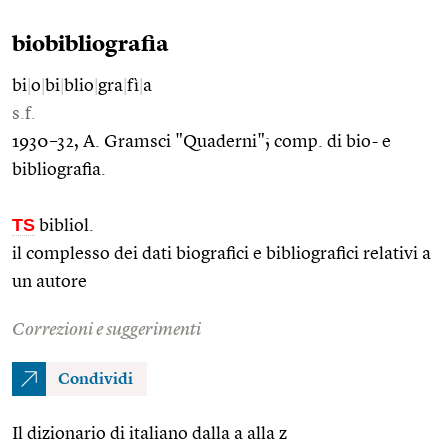
biobibliografia
bi
|
o
|
bi
|
blio
|
gra
|
fì
|
a
s.f.
1930–32, A. Gramsci "Quaderni"; comp. di bio- e
bibliografia.
TS
bibliol.
il complesso dei dati biografici e bibliografici relativi a
un autore
Correzioni e suggerimenti
Condividi
Il dizionario di italiano dalla a alla z