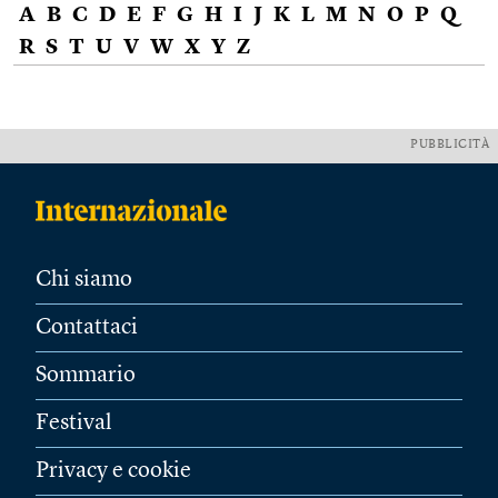
A
B
C
D
E
F
G
H
I
J
K
L
M
N
O
P
Q
R
S
T
U
V
W
X
Y
Z
PUBBLICITÀ
Chi siamo
Contattaci
Sommario
Festival
Privacy e cookie