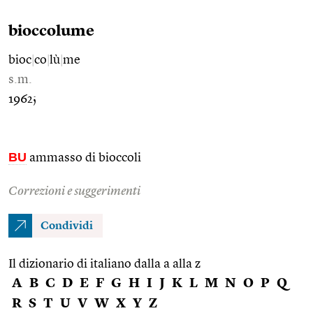
bioccolume
bioc
|
co
|
lù
|
me
s.m.
1962;
BU
ammasso di bioccoli
Correzioni e suggerimenti
Condividi
Il dizionario di italiano dalla a alla z
A
B
C
D
E
F
G
H
I
J
K
L
M
N
O
P
Q
R
S
T
U
V
W
X
Y
Z