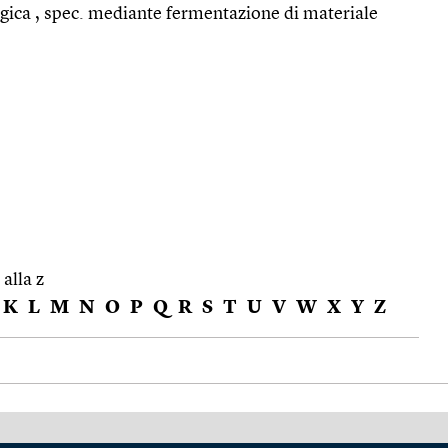
ogica , spec. mediante fermentazione di materiale
 alla z
K
L
M
N
O
P
Q
R
S
T
U
V
W
X
Y
Z