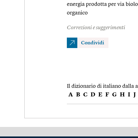
energia prodotta per via biol
organico
Correzioni e suggerimenti
Condividi
Il dizionario di italiano dalla a
A
B
C
D
E
F
G
H
I
J