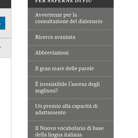
PER SAPERNE DI PIÙ
Avvertenze per la
consultazione del dizionario
A
Ricerca avanzata
Abbreviazioni
Il gran mare delle parole
È irresistibile l’ascesa degli
anglismi?
Un premio alla capacità di
adattamento
Il Nuovo vocabolario di base
della lingua italiana