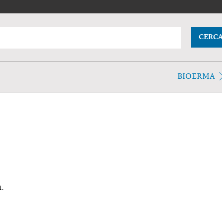
CERC
BIOERMA
a.