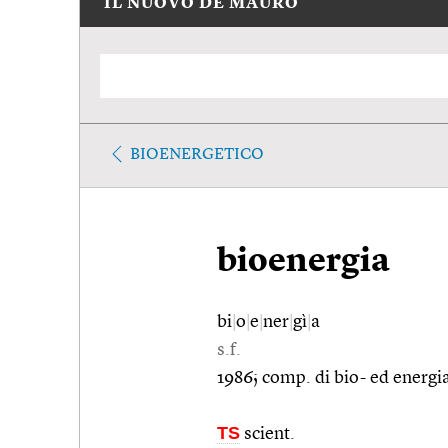
IL NUOVO DE MAURO
BIOENERGETICO
bioenergia
bi
|
o
|
e
|
ner
|
gì
|
a
s.f.
1986; comp. di bio- ed energi
TS
scient.