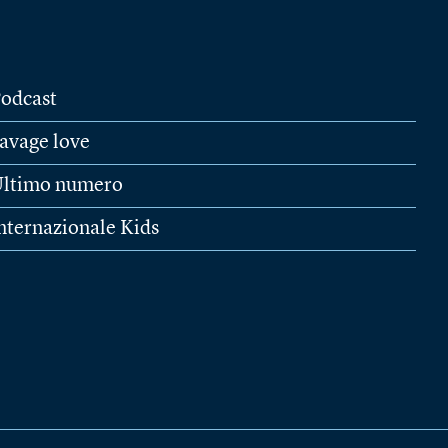
odcast
avage love
ltimo numero
nternazionale Kids