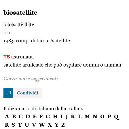
biosatellite
bi
|
o
|
sa
|
tèl
|
li
|
te
s.m.
1
1983; comp. di bio- e
satellite.
TS
astronaut.
satellite artificiale che può ospitare uomini o animali
Correzioni e suggerimenti
Condividi
Il dizionario di italiano dalla a alla z
A
B
C
D
E
F
G
H
I
J
K
L
M
N
O
P
Q
R
S
T
U
V
W
X
Y
Z