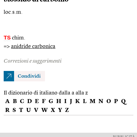
loc.s.m.
TS
chim.
=>
anidride carbonica
Correzioni e suggerimenti
Condividi
Il dizionario di italiano dalla a alla z
A
B
C
D
E
F
G
H
I
J
K
L
M
N
O
P
Q
R
S
T
U
V
W
X
Y
Z