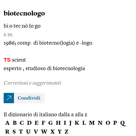
biotecnologo
bi
|
o
|
tec
|
nò
|
lo
|
go
s.m.
1986; comp. di biotecno(logia) e -logo.
TS
scient.
esperto , studioso di biotecnologia
Correzioni e suggerimenti
Condividi
Il dizionario di italiano dalla a alla z
A
B
C
D
E
F
G
H
I
J
K
L
M
N
O
P
Q
R
S
T
U
V
W
X
Y
Z