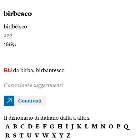
birbesco
bir
|
bé
|
sco
agg.
1865;
BU
da birba, birbantesco
Correzioni e suggerimenti
Condividi
Il dizionario di italiano dalla a alla z
A
B
C
D
E
F
G
H
I
J
K
L
M
N
O
P
Q
R
S
T
U
V
W
X
Y
Z