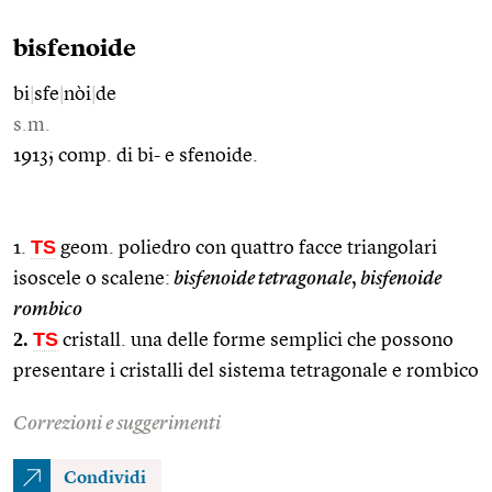
bisfenoide
bi
|
sfe
|
nòi
|
de
s.m.
1913; comp. di bi- e sfenoide.
TS
1.
geom. poliedro con quattro facce triangolari
isoscele o scalene:
bisfenoide tetragonale
,
bisfenoide
rombico
2.
TS
cristall. una delle forme semplici che possono
presentare i cristalli del sistema tetragonale e rombico
Correzioni e suggerimenti
Condividi