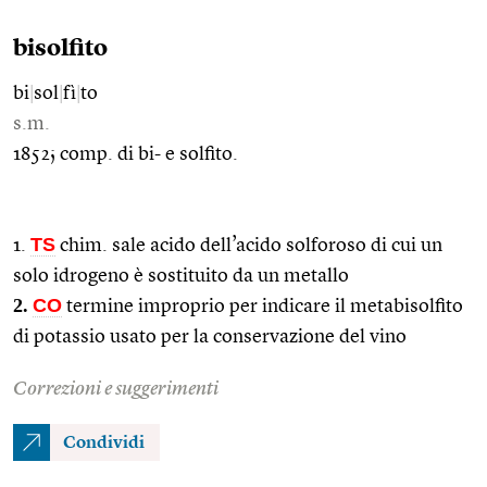
bisolfito
bi
|
sol
|
fì
|
to
s.m.
1852; comp. di bi- e solfito.
TS
1.
chim. sale acido dell’acido solforoso di cui un
solo idrogeno è sostituito da un metallo
2.
CO
termine improprio per indicare il metabisolfito
di potassio usato per la conservazione del vino
Correzioni e suggerimenti
Condividi