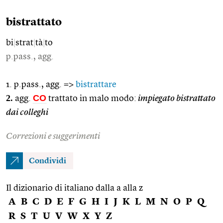
bistrattato
bi
|
strat
|
tà
|
to
p.pass., agg.
1. p.pass., agg. =>
bistrattare
2.
CO
agg.
trattato in malo modo:
impiegato bistrattato
dai colleghi
Correzioni e suggerimenti
Condividi
Il dizionario di italiano dalla a alla z
A
B
C
D
E
F
G
H
I
J
K
L
M
N
O
P
Q
R
S
T
U
V
W
X
Y
Z