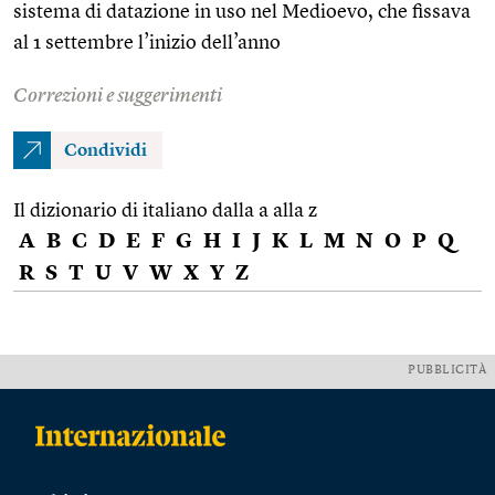
sistema di datazione in uso nel Medioevo, che fissava
al 1 settembre l’inizio dell’anno
Correzioni e suggerimenti
Condividi
Il dizionario di italiano dalla a alla z
A
B
C
D
E
F
G
H
I
J
K
L
M
N
O
P
Q
R
S
T
U
V
W
X
Y
Z
PUBBLICITÀ