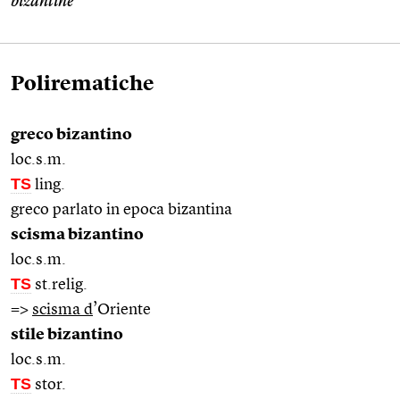
bizantine
Polirematiche
greco bizantino
loc.s.m.
TS
ling.
greco parlato in epoca bizantina
scisma bizantino
loc.s.m.
TS
st.relig.
=>
scisma d
’Oriente
stile bizantino
loc.s.m.
TS
stor.