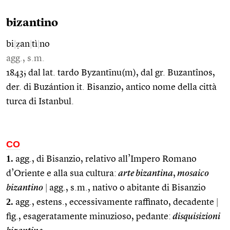
bizantino
bi
|
ẓan
|
tì
|
no
agg., s.m.
1843; dal lat. tardo Byzantīnu(m), dal gr. Buzantînos,
der. di Buzántion it. Bisanzio, antico nome della città
turca di Istanbul.
CO
1.
agg., di Bisanzio, relativo all’Impero Romano
d’Oriente e alla sua cultura:
arte bizantina
,
mosaico
bizantino
|
agg., s.m., nativo o abitante di Bisanzio
2.
agg., estens., eccessivamente raffinato, decadente
|
fig., esageratamente minuzioso, pedante:
disquisizioni