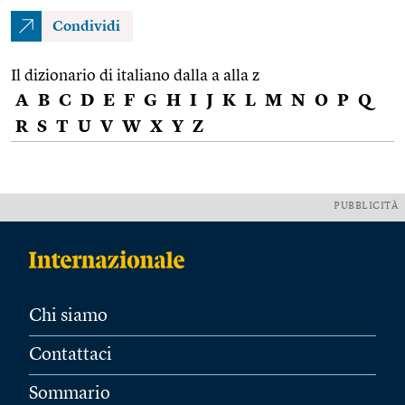
Condividi
Il dizionario di italiano dalla a alla z
A
B
C
D
E
F
G
H
I
J
K
L
M
N
O
P
Q
R
S
T
U
V
W
X
Y
Z
PUBBLICITÀ
Chi siamo
Contattaci
Sommario