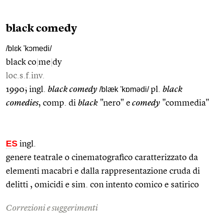
black comedy
/blɛk 'kɔmedi/
black co
|
me
|
dy
loc.s.f.inv.
1990; ingl.
black comedy
/blæk 'kɒmədi/
pl.
black
comedies
, comp. di
black
"nero" e
comedy
"commedia"
ES
ingl.
genere teatrale o cinematografico caratterizzato da
elementi macabri e dalla rappresentazione cruda di
delitti , omicidi e sim. con intento comico e satirico
Correzioni e suggerimenti