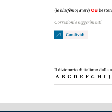
OB
(
io blasfèmo
;
avere
)
beste
Correzioni e suggerimenti
Condividi
Il dizionario di italiano dalla a
A
B
C
D
E
F
G
H
I
J