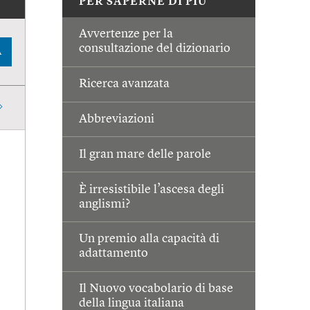
PER SAPERNE DI PIÙ
Avvertenze per la
consultazione del dizionario
A
Ricerca avanzata
Abbreviazioni
Il gran mare delle parole
È irresistibile l’ascesa degli
anglismi?
Un premio alla capacità di
adattamento
Il Nuovo vocabolario di base
della lingua italiana