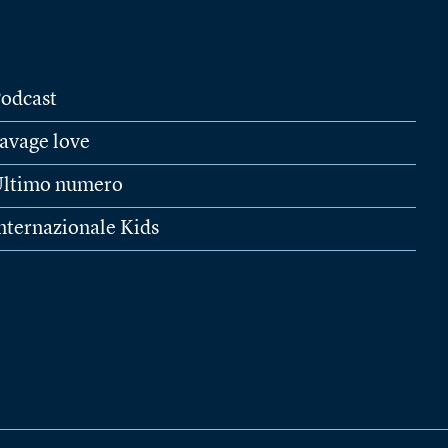
odcast
avage love
ltimo numero
nternazionale Kids