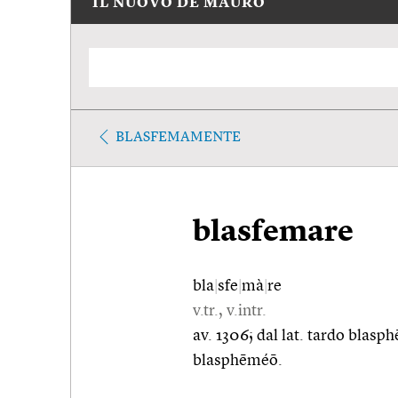
IL NUOVO DE MAURO
BLASFEMAMENTE
blasfemare
bla
|
sfe
|
mà
|
re
v.tr., v.intr.
av. 1306; dal lat. tardo blasph
blasphēméō.