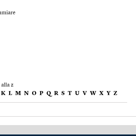
mmiare
 alla z
K
L
M
N
O
P
Q
R
S
T
U
V
W
X
Y
Z