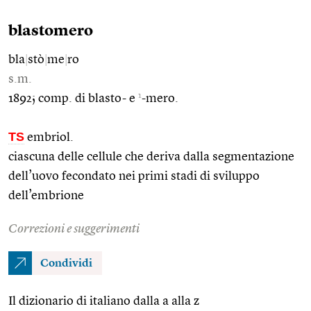
blastomero
bla
|
stò
|
me
|
ro
s.m.
1
1892; comp. di blasto- e
-mero.
TS
embriol.
ciascuna delle cellule che deriva dalla segmentazione
dell’uovo fecondato nei primi stadi di sviluppo
dell’embrione
Correzioni e suggerimenti
Condividi
Il dizionario di italiano dalla a alla z