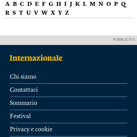
A
B
C
D
E
F
G
H
I
J
K
L
M
N
O
P
Q
R
S
T
U
V
W
X
Y
Z
PUBBLICITÀ
Chi siamo
Contattaci
Sommario
Festival
Privacy e cookie