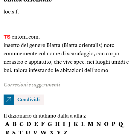
loc.s.f.
TS
entom.com.
insetto del genere Blatta (Blatta orientalis) noto
comunemente col nome di scarafaggio, con corpo
nerastro e appiattito, che vive
spec.
nei luoghi umidi e
bui, talora infestando le abitazioni dell’uomo.
Correzioni e suggerimenti
Condividi
Il dizionario di italiano dalla a alla z
A
B
C
D
E
F
G
H
I
J
K
L
M
N
O
P
Q
R
S
T
U
V
W
X
Y
Z