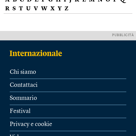
A
B
C
D
E
F
G
H
I
J
K
L
M
N
O
P
Q
R
S
T
U
V
W
X
Y
Z
PUBBLICITÀ
Chi siamo
Contattaci
Sommario
Festival
Privacy e cookie