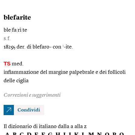
blefarite
ble
|
fa
|
rì
|
te
s.f.
1
1829; der. di blefaro- con
-ite.
TS
med.
infiammazione del margine palpebrale e dei follicoli
delle ciglia
Correzioni e suggerimenti
Condividi
Il dizionario di italiano dalla a alla z