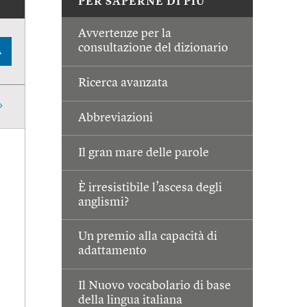
PER SAPERNE DI PIÙ
Avvertenze per la
consultazione del dizionario
A
Ricerca avanzata
Abbreviazioni
Il gran mare delle parole
È irresistibile l’ascesa degli
anglismi?
Un premio alla capacità di
adattamento
Il Nuovo vocabolario di base
della lingua italiana