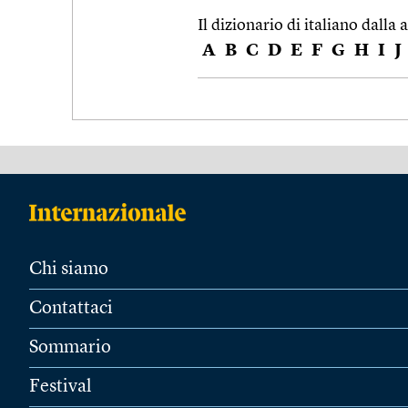
Il dizionario di italiano dalla a
A
B
C
D
E
F
G
H
I
J
Chi siamo
Contattaci
Sommario
Festival