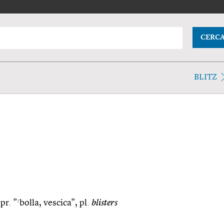
CERC
BLITZ
1
pr. "
bolla, vescica", pl.
blisters