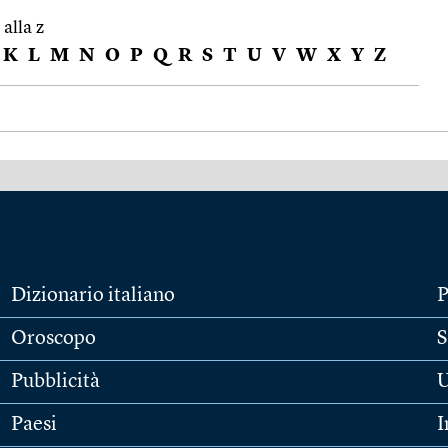
 alla z
K
L
M
N
O
P
Q
R
S
T
U
V
W
X
Y
Z
Dizionario italiano
P
Oroscopo
S
Pubblicità
U
Paesi
I