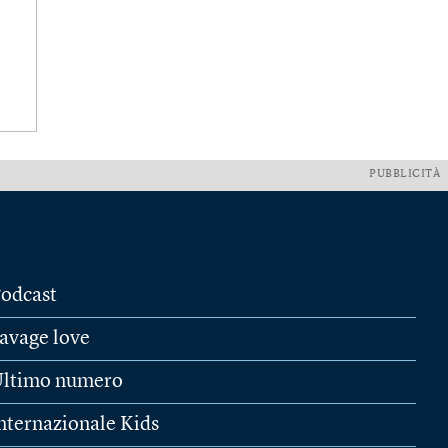
PUBBLICITÀ
odcast
avage love
ltimo numero
nternazionale Kids