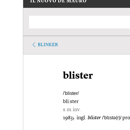
IL NUOVO DE MAURO
BLINKER
blister
/'blister/
bli
|
ster
s.m.inv.
1983; ingl.
blister
/'blɪstə(r)/
pro