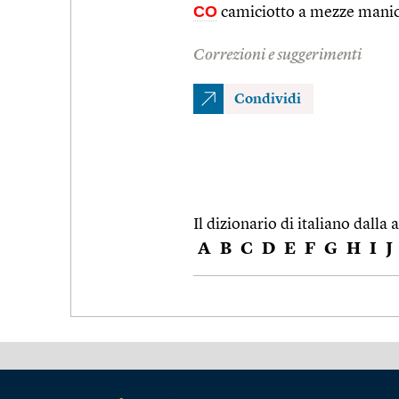
CO
camiciotto a mezze manich
Correzioni e suggerimenti
Condividi
Il dizionario di italiano dalla a
A
B
C
D
E
F
G
H
I
J