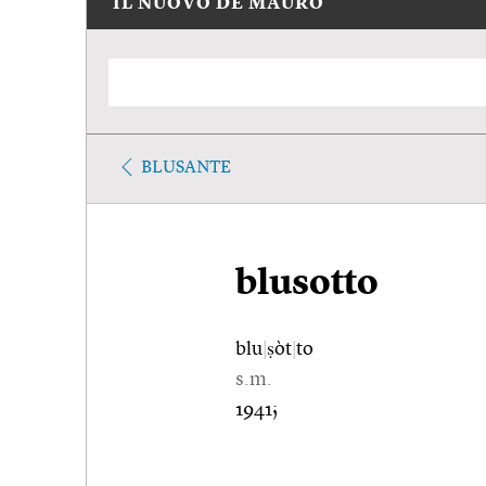
IL NUOVO DE MAURO
BLUSANTE
blusotto
blu
|
ṣòt
|
to
s.m.
1941;