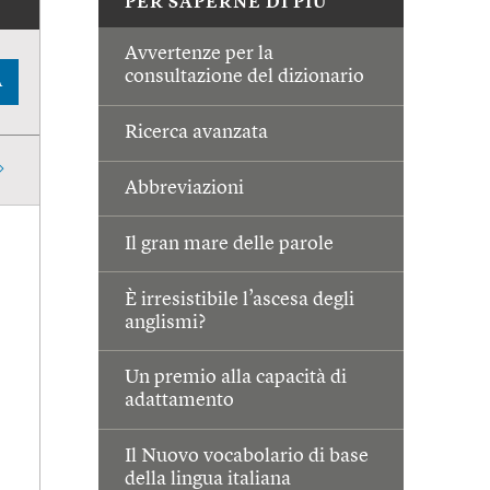
PER SAPERNE DI PIÙ
Avvertenze per la
consultazione del dizionario
A
Ricerca avanzata
Abbreviazioni
Il gran mare delle parole
È irresistibile l’ascesa degli
anglismi?
Un premio alla capacità di
adattamento
Il Nuovo vocabolario di base
della lingua italiana