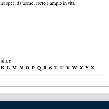
e spec. da uomo, corto e ampio in vita
 alla z
K
L
M
N
O
P
Q
R
S
T
U
V
W
X
Y
Z