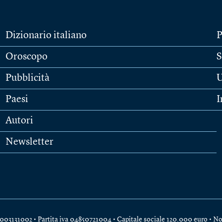
Dizionario italiano
P
Oroscopo
S
Pubblicità
U
Paesi
I
Autori
Newsletter
e 04003131002 • Partita iva 04850721004 • Capitale sociale 120.000 euro •
No