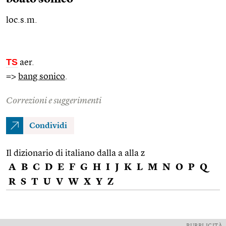
loc.s.m.
TS
aer.
=>
bang sonico
.
Correzioni e suggerimenti
Condividi
Il dizionario di italiano dalla a alla z
A
B
C
D
E
F
G
H
I
J
K
L
M
N
O
P
Q
R
S
T
U
V
W
X
Y
Z