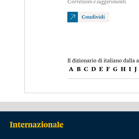
Correzioni e suggerimenti
Condividi
Il dizionario di italiano dalla a
A
B
C
D
E
F
G
H
I
J