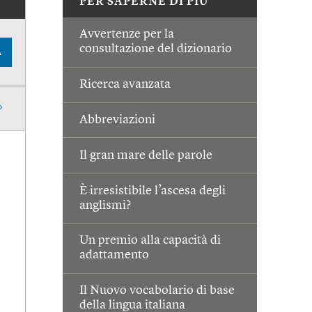
PER SAPERNE DI PIÙ
Avvertenze per la
consultazione del dizionario
A
Ricerca avanzata
Abbreviazioni
Il gran mare delle parole
È irresistibile l’ascesa degli
anglismi?
Un premio alla capacità di
adattamento
Il Nuovo vocabolario di base
della lingua italiana