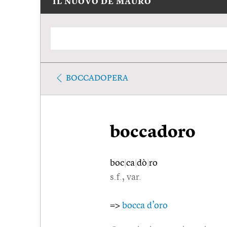
IL NUOVO DE MAURO
BOCCADOPERA
boccadoro
boc
|
ca
|
dò
|
ro
s.f., var.
=>
bocca d’oro