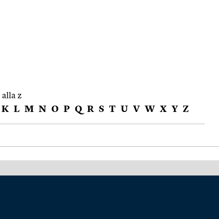
 alla z
K
L
M
N
O
P
Q
R
S
T
U
V
W
X
Y
Z