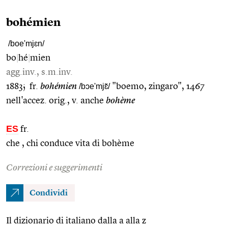
bohémien
/boe'mjɛn/
bo
|
hé
|
mien
agg.inv., s.m.inv.
1883; fr.
bohémien
/bɔe'mjɛ̃/
"boemo, zingaro", 1467
nell'accez. orig., v. anche
bohème
ES
fr.
che , chi conduce vita di bohème
Correzioni e suggerimenti
Condividi
Il dizionario di italiano dalla a alla z