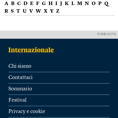
A
B
C
D
E
F
G
H
I
J
K
L
M
N
O
P
Q
R
S
T
U
V
W
X
Y
Z
PUBBLICITÀ
Chi siamo
Contattaci
Sommario
Festival
Privacy e cookie