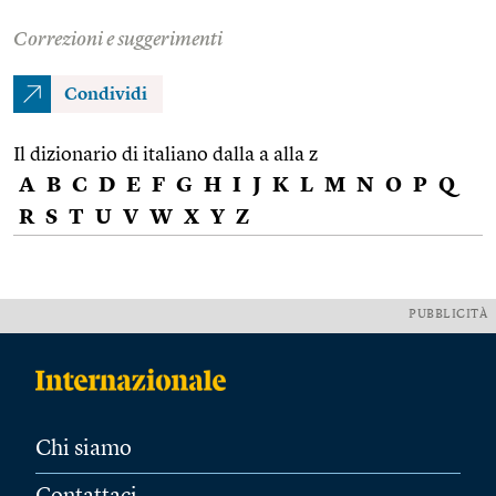
Correzioni e suggerimenti
Condividi
Il dizionario di italiano dalla a alla z
A
B
C
D
E
F
G
H
I
J
K
L
M
N
O
P
Q
R
S
T
U
V
W
X
Y
Z
PUBBLICITÀ
Chi siamo