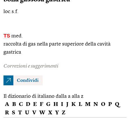
loc.s.f.
TS
med.
raccolta di gas nella parte superiore della cavità
gastrica
Correzioni e suggerimenti
Condividi
Il dizionario di italiano dalla a alla z
A
B
C
D
E
F
G
H
I
J
K
L
M
N
O
P
Q
R
S
T
U
V
W
X
Y
Z