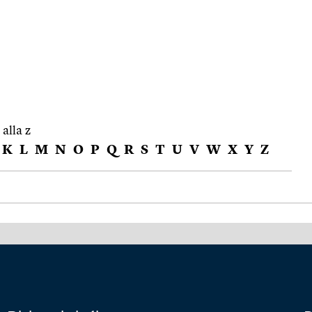
 alla z
K
L
M
N
O
P
Q
R
S
T
U
V
W
X
Y
Z