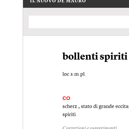
IL NUOVO DE MAURO
bollenti spiriti
loc.s.m.pl.
CO
scherz., stato di grande eccit
spiriti.
Correzioni e suggerimenti