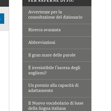
PER SAPERNE DI PIÙ
Avvertenze per la
consultazione del dizionario
A
Ricerca avanzata
Abbreviazioni
Il gran mare delle parole
È irresistibile l’ascesa degli
anglismi?
Un premio alla capacità di
adattamento
Il Nuovo vocabolario di base
della lingua italiana