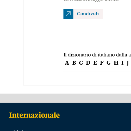
Condividi
Il dizionario di italiano dalla a
A
B
C
D
E
F
G
H
I
J