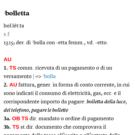
bolletta
1
bol
|
lét
|
ta
s.f.
2
1325; der. di
bolla con -etta femm., vd. -etto.
AU
1.
TS
comm. ricevuta di un pagamento o di un
2
versamento
|
=>
bolla
2.
AU
fattura, gener. in forma di conto corrente, in cui
sono indicati il consumo di elettricità, gas, ecc. e il
corrispondente importo da pagare:
bolletta della luce
,
del telefono
,
pagare le bollette
3a.
OB
TS
dir. mandato o ordine di pagamento
3b.
TS
st.dir. documento che comprovava il