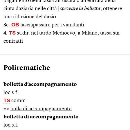
pagamento della tassa all’uscita o all’entrata della
cinta daziaria nelle città
|
spezzare la bolletta
, ottenere
una riduzione del dazio
3c.
OB
lasciapassare per i viandanti
4.
TS
st.dir. nel tardo Medioevo, a Milano, tassa sui
contratti
Polirematiche
bolletta d’accompagnamento
loc.s.f.
TS
comm.
=>
bolla di accompagnamento
bolletta di accompagnamento
loc.s.f.