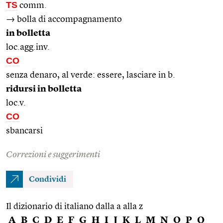
TS
comm.
→ bolla di accompagnamento
in bolletta
loc.agg.inv.
CO
senza denaro, al verde: essere, lasciare in b.
ridursi in bolletta
loc.v.
CO
sbancarsi
Correzioni e suggerimenti
Condividi
Il dizionario di italiano dalla a alla z
A
B
C
D
E
F
G
H
I
J
K
L
M
N
O
P
Q