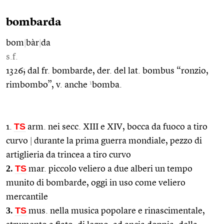
bombarda
bom
|
bàr
|
da
s.f.
1326; dal fr. bombarde, der. del lat. bombus “ronzio,
1
rimbombo”, v. anche
bomba.
TS
1.
arm. nei secc. XIII e XIV, bocca da fuoco a tiro
curvo
|
durante la prima guerra mondiale, pezzo di
artiglieria da trincea a tiro curvo
2.
TS
mar. piccolo veliero a due alberi un tempo
munito di bombarde, oggi in uso come veliero
mercantile
3.
TS
mus. nella musica popolare e rinascimentale,