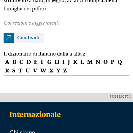
strumento a fiato, di legno, ad ancia doppia, della
famiglia dei pifferi
Correzioni e suggerimenti
Condividi
Il dizionario di italiano dalla a alla z
A
B
C
D
E
F
G
H
I
J
K
L
M
N
O
P
Q
R
S
T
U
V
W
X
Y
Z
PUBBLICITÀ