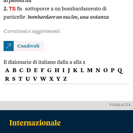
di pubblicità
2.
TS
fis. sottoporre a un bombardamento di
particelle:
bombardare un nucleo
,
una sostanza
Correzioni e suggerimenti
Condividi
Il dizionario di italiano dalla a alla z
A
B
C
D
E
F
G
H
I
J
K
L
M
N
O
P
Q
R
S
T
U
V
W
X
Y
Z
PUBBLICITÀ