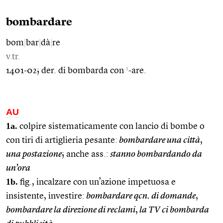
bombardare
bom
|
bar
|
dà
|
re
v.tr.
1
1401-02; der. di bombarda con
-are.
AU
1a.
colpire sistematicamente con lancio di bombe o
con tiri di artiglieria pesante:
bombardare una città
,
una postazione
; anche ass.:
stanno bombardando da
un’ora
1b.
fig., incalzare con un’azione impetuosa e
insistente, investire:
bombardare qcn. di domande
,
bombardare la direzione di reclami
,
la TV ci bombarda