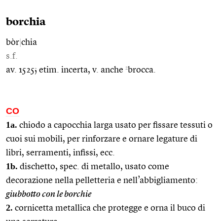
borchia
bòr
|
chia
s.f.
2
av. 1525; etim. incerta, v. anche
brocca.
CO
1a.
chiodo a capocchia larga usato per fissare tessuti o
cuoi sui mobili, per rinforzare e ornare legature di
libri, serramenti, infissi, ecc.
1b.
dischetto, spec. di metallo, usato come
decorazione nella pelletteria e nell’abbigliamento:
giubbotto con le borchie
2.
cornicetta metallica che protegge e orna il buco di