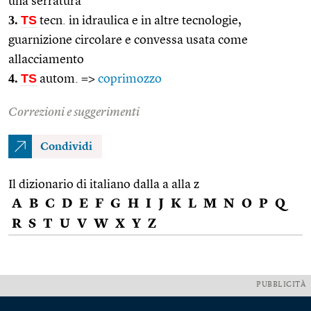
una serratura
3.
TS
tecn. in idraulica e in altre tecnologie,
guarnizione circolare e convessa usata come
allacciamento
4.
TS
autom. =>
coprimozzo
Correzioni e suggerimenti
Condividi
Il dizionario di italiano dalla a alla z
A
B
C
D
E
F
G
H
I
J
K
L
M
N
O
P
Q
R
S
T
U
V
W
X
Y
Z
PUBBLICITÀ