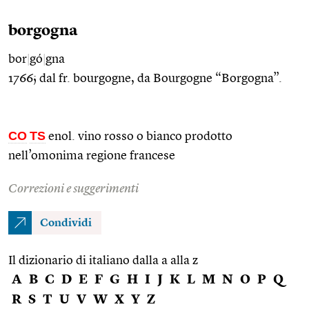
borgogna
bor
|
gó
|
gna
1766; dal fr. bourgogne, da Bourgogne “Borgogna”.
CO
TS
enol. vino rosso o bianco prodotto
nell’omonima regione francese
Correzioni e suggerimenti
Condividi
Il dizionario di italiano dalla a alla z
A
B
C
D
E
F
G
H
I
J
K
L
M
N
O
P
Q
R
S
T
U
V
W
X
Y
Z