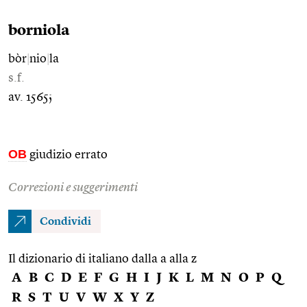
borniola
bòr
|
nio
|
la
s.f.
av. 1565;
OB
giudizio errato
Correzioni e suggerimenti
Condividi
Il dizionario di italiano dalla a alla z
A
B
C
D
E
F
G
H
I
J
K
L
M
N
O
P
Q
R
S
T
U
V
W
X
Y
Z