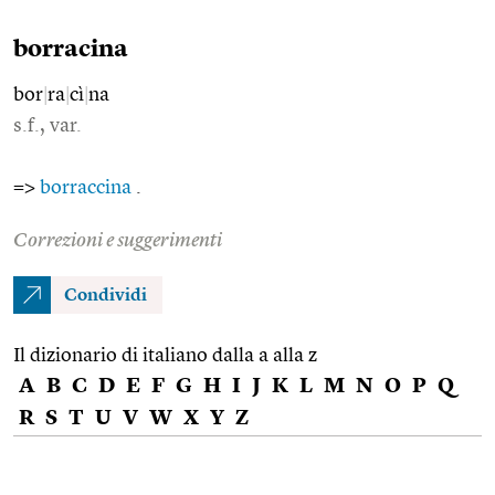
borracina
bor
|
ra
|
cì
|
na
s.f., var.
=>
borraccina
.
Correzioni e suggerimenti
Condividi
Il dizionario di italiano dalla a alla z
A
B
C
D
E
F
G
H
I
J
K
L
M
N
O
P
Q
R
S
T
U
V
W
X
Y
Z