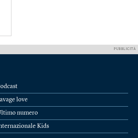
PUBBLICITÀ
odcast
avage love
ltimo numero
nternazionale Kids