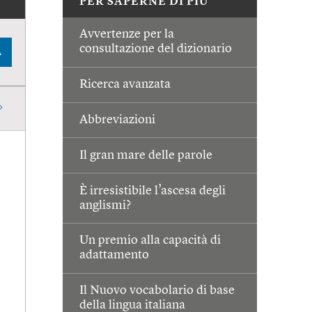
PER SAPERNE DI PIÙ
Avvertenze per la
consultazione del dizionario
A
Ricerca avanzata
Abbreviazioni
Il gran mare delle parole
È irresistibile l’ascesa degli
anglismi?
Un premio alla capacità di
adattamento
Il Nuovo vocabolario di base
della lingua italiana