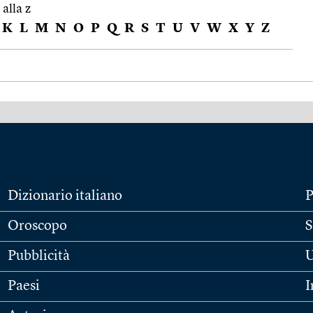
 alla z
K
L
M
N
O
P
Q
R
S
T
U
V
W
X
Y
Z
Dizionario italiano
P
Oroscopo
S
Pubblicità
U
Paesi
I