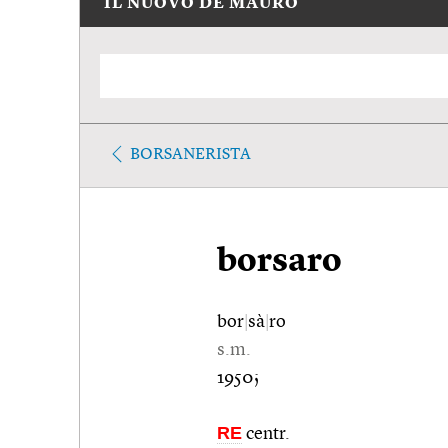
IL NUOVO DE MAURO
BORSANERISTA
borsaro
bor
|
sà
|
ro
s.m.
1950;
RE
centr.