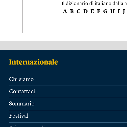
Il dizionario di italiano dalla a
A
B
C
D
E
F
G
H
I
J
Chi siamo
Contattaci
Sommario
Festival