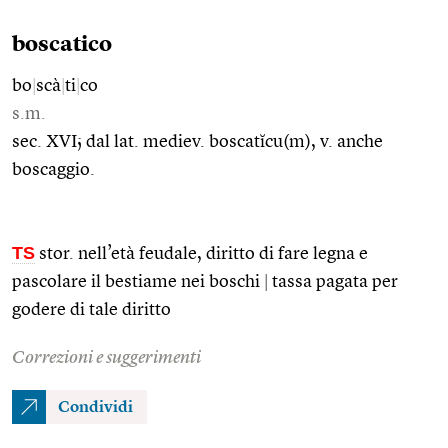
boscatico
bo
|
scà
|
ti
|
co
s.m.
sec. XVI; dal lat. mediev. boscatĭcu(m), v. anche
boscaggio.
TS
stor. nell’età feudale, diritto di fare legna e
pascolare il bestiame nei boschi
|
tassa pagata per
godere di tale diritto
Correzioni e suggerimenti
Condividi