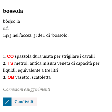
bossola
bòs
|
so
|
la
s.f.
1
1483 nell'accez. 3; der. di
bossolo.
CO
1.
spazzola dura usata per strigliare i cavalli
2.
TS
metrol. antica misura veneta di capacità per
liquidi, equivalente a tre litri
3.
OB
vasetto, scatoletta
Correzioni e suggerimenti
Condividi