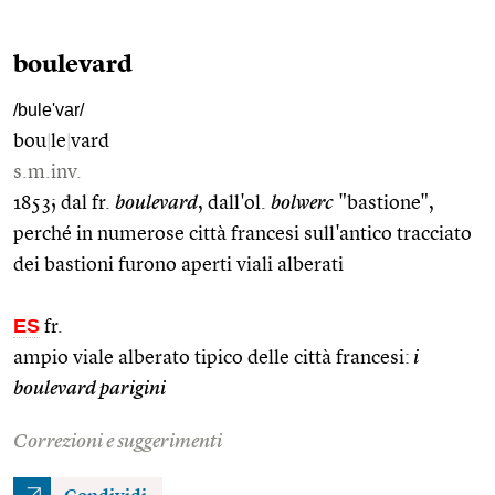
boulevard
/bule'var/
bou
|
le
|
vard
s.m.inv.
1853; dal fr.
boulevard
, dall'ol.
bolwerc
"bastione",
perché in numerose città francesi sull'antico tracciato
dei bastioni furono aperti viali alberati
ES
fr.
ampio viale alberato tipico delle città francesi:
i
boulevard parigini
Correzioni e suggerimenti