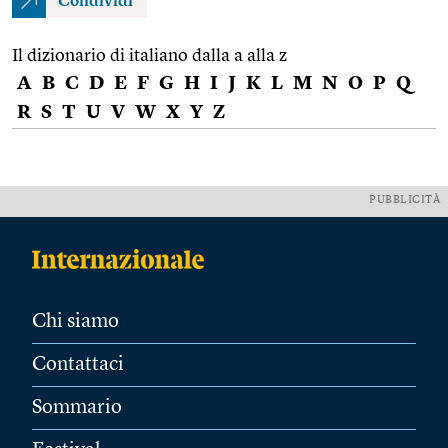
Condividi
Il dizionario di italiano dalla a alla z
A
B
C
D
E
F
G
H
I
J
K
L
M
N
O
P
Q
R
S
T
U
V
W
X
Y
Z
PUBBLICITÀ
Chi siamo
Contattaci
Sommario