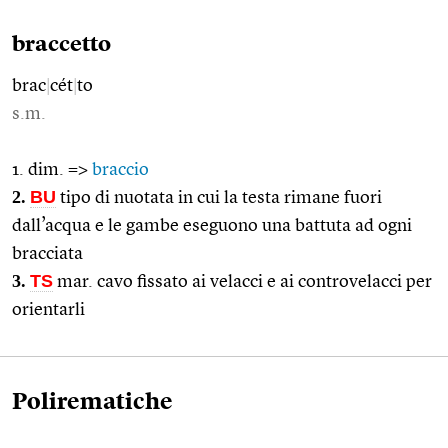
braccetto
brac
|
cét
|
to
s.m.
1. dim. =>
braccio
2.
BU
tipo di nuotata in cui la testa rimane fuori
dall’acqua e le gambe eseguono una battuta ad ogni
bracciata
3.
TS
mar. cavo fissato ai velacci e ai controvelacci per
orientarli
Polirematiche