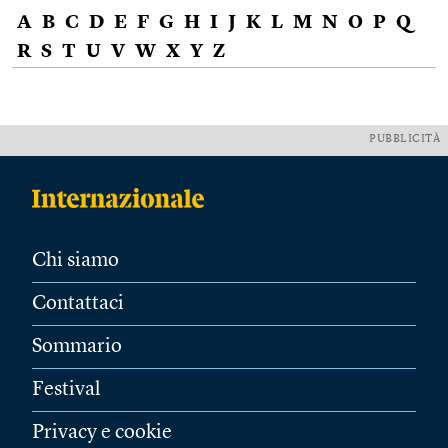
A
B
C
D
E
F
G
H
I
J
K
L
M
N
O
P
Q
R
S
T
U
V
W
X
Y
Z
PUBBLICITÀ
Chi siamo
Contattaci
Sommario
Festival
Privacy e cookie