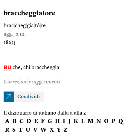
braccheggiatore
brac
|
cheg
|
gia
|
tó
|
re
agg., s.m.
1863;
BU
che, chi braccheggia
Correzioni e suggerimenti
Condividi
Il dizionario di italiano dalla a alla z
A
B
C
D
E
F
G
H
I
J
K
L
M
N
O
P
Q
R
S
T
U
V
W
X
Y
Z