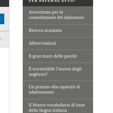
PER SAPERNE DI PIÙ
Avvertenze per la
consultazione del dizionario
A
Ricerca avanzata
Abbreviazioni
Il gran mare delle parole
È irresistibile l’ascesa degli
anglismi?
Un premio alla capacità di
adattamento
Il Nuovo vocabolario di base
della lingua italiana