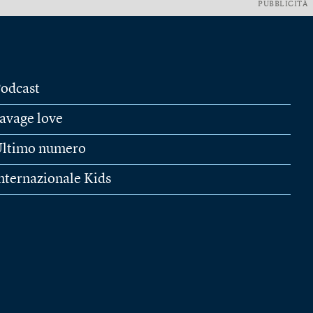
PUBBLICITÀ
odcast
avage love
ltimo numero
nternazionale Kids