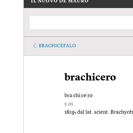
IL NUOVO DE MAURO
BRACHICEFALO
brachicero
bra
|
chì
|
ce
|
ro
s.m.
1829; dal lat. scient. Brachyc