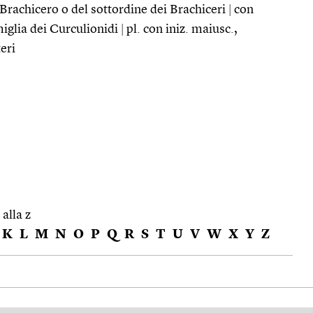
Brachicero o del sottordine dei Brachiceri
|
con
miglia dei Curculionidi
|
pl. con iniz. maiusc.,
eri
 alla z
K
L
M
N
O
P
Q
R
S
T
U
V
W
X
Y
Z