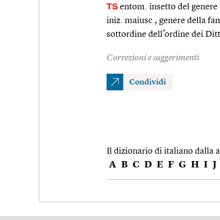
TS
entom. insetto del genere 
iniz. maiusc., genere della fa
sottordine dell’ordine dei Ditt
Correzioni e suggerimenti
Condividi
Il dizionario di italiano dalla a
A
B
C
D
E
F
G
H
I
J