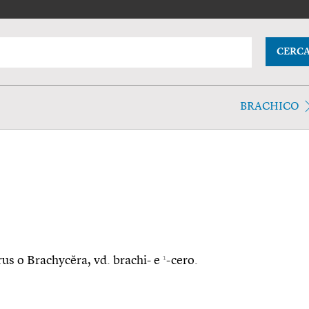
CERC
BRACHICO
1
ĕrus o Brachycĕra, vd. brachi- e
-cero.